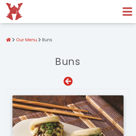
The Brand
Our Menu
Our Menu
Buns
Reservation
Contact Us
Buns