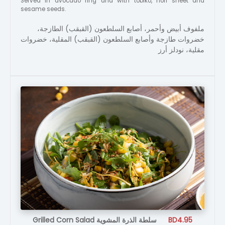
Served in avocado ring and with tobiko, nori sheet and
sesame seeds.
ملفوف أبيض وأحمر، أصابع السلطعون (القبقب) الطازجة،
خضروات طازجة وأصابع السلطعون (القبقب) المقلية، خضروات
مقلية، نودلز أرز
Grilled Corn Salad سلطة الذرة المشوية
BD4.95