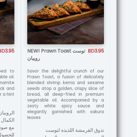
BD3.95
NEW! Prawn Toast توست
BD3.95
روبيان
ped to
Savor the delightful crunch of our
le oil.
Prawn Toast, a fusion of delicately
Dynamite
blended shrimp kema and sesame
ick and
seeds atop a golden, crispy slice of
r a hint
bread, all deep-fried in premium
vegetable oil. Accompanied by a
zesty white spicy sauce and
elegantly garnished with sakura
الروبيا
leaves
الكمال ف
مع صوص 
تذوق القرمشة اللذيذة لتوست
للحصول 