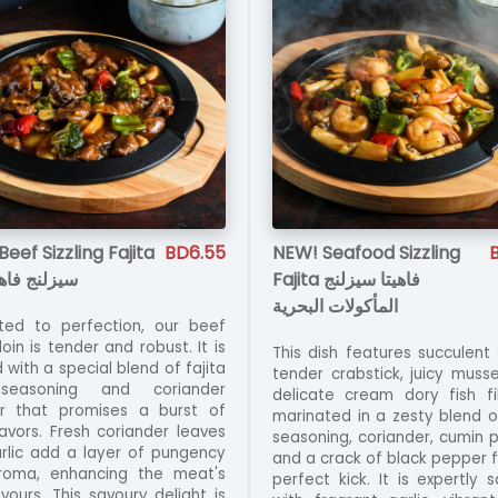
eef Sizzling Fajita
BD6.55
NEW! Seafood Sizzling
Fajita فاهيتا سيزلنج
سيزلنج فاهي
المأكولات البحرية
ted to perfection, our beef
oin is tender and robust. It is
This dish features succulent 
 with a special blend of fajita
tender crabstick, juicy musse
easoning and coriander
delicate cream dory fish fill
r that promises a burst of
marinated in a zesty blend of
lavors. Fresh coriander leaves
seasoning, coriander, cumin 
rlic add a layer of pungency
and a crack of black pepper f
roma, enhancing the meat's
perfect kick. It is expertly 
avours. This savoury delight is