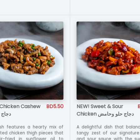
Chicken Cashew
BD5.50
NEW! Sweet & Sour
Chicken دجاج حلو وحامض
دجاج ب
ish features a hearty mix of
A delightful dish that balan
ted chicken thigh pieces that
tangy zest of our signatur
ir-fried in sunflower oil to
and sour sauce with the su