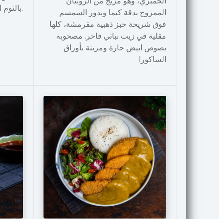
الجمبري، وهو مزيج من الروبيان
بالثوم الطازج لإضفاء لمسة من الأناقة.
الممزوج بدقة كيما وبذور السمسم
فوق شريحة خبز ذهبية مقرمشة، كلها
مقلية في زيت نباتي فاخر. مصحوبة
بصوص ابيض حارة ومزينة بأوراق
الساكورا