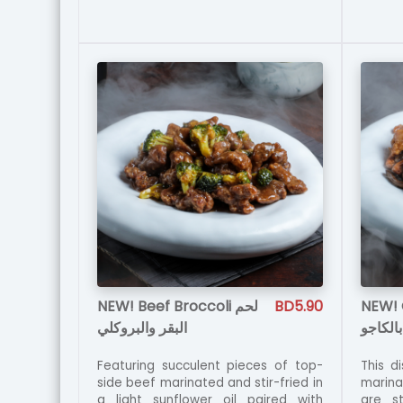
NEW! Beef Broccoli لحم
BD5.90
NEW! 
الكاجو
البقر والبروكلي
Featuring succulent pieces of top-
This d
side beef marinated and stir-fried in
marina
a light sunflower oil paired with
are st