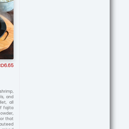
BD6.65
shrimp,
ls, and
et, all
 fajita
powder,
or that
sauteed