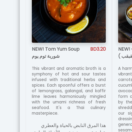
NEW! Tom Yum Soup
BD3.20
NEW! C
القبقب
شوربة توم يوم
This vibrant and aromatic broth is a
A harm
symphony of hot and sour tastes
vibran
infused with traditional herbs and
carro
spices. Each spoonful offers a burst
cucu
of lemongrass, galangal, and kaffir
avocad
lime leaves harmoniously mingled
form a
with the umami richness of fresh
by the
seafood. It's a Thai culinary
shredd
masterpiece.
our s
dressi
gener
هذا المرق النابض بالحياة والعطري
sesame