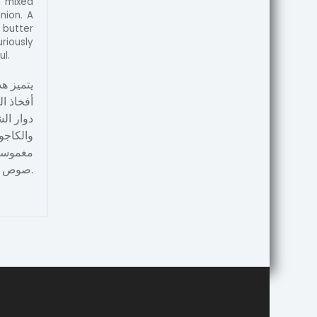
t mixed
nion. A
butter
uriously
ul.
يتميز ه
أفخاذ ال
دوار ا،
والكاجو
مغموسة
صوص المحار وصوص الصويا الخفيف.