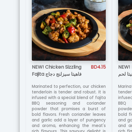
NEW! Chicken Sizzling
BD4.15
NEW! B
تا لحم
Fajita فاهيتا سيزلنج دجاج
Marinated to perfection, our chicken
Marina
tenderloin is tender and robust. It is
tenderl
infused with a special blend of fajita
infused
BBQ seasoning and coriander
BBQ s
powder that promises a burst of
powde
bold flavors. Fresh coriander leaves
bold f
and garlic add a layer of pungency
and ga
and aroma, enhancing the meat's
and a
rich flavours. This savoury delight is
rich fl